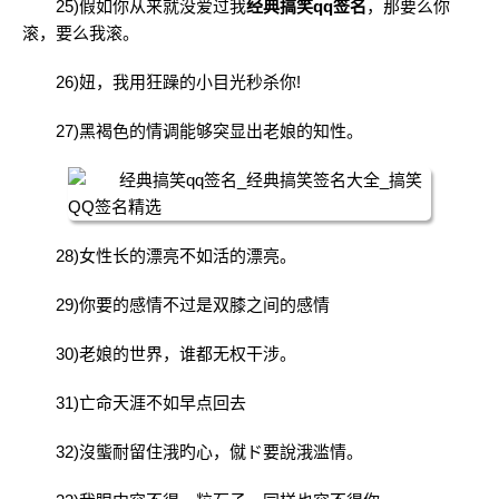
25)假如你从来就没爱过我
经典搞笑qq签名
，那要么你
滚，要么我滚。
26)妞，我用狂躁的小目光秒杀你!
27)黑褐色的情调能够突显出老娘的知性。
28)女性长的漂亮不如活的漂亮。
29)你要的感情不过是双膝之间的感情
30)老娘的世界，谁都无权干涉。
31)亡命天涯不如早点回去
32)沒螚耐留住涐旳心，僦ド要說涐滥情。