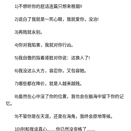
1)不想听你的屁话连篇只想来根烟!!
2)说白了我就是一死心眼，我就爱你，没治!
3)再贱就永别。
4)你对我陷害，我就对你行凶。
5)我自傲的指着肾脏对你说：这换人了!
6)我没这么大方，容忍你，又包容她。
7)哪些都在降价，就是人越来越贱。
8)虽然在心中没了你的位置，我也会在脑海中留下你的记
忆。
9)不管你是在天涯，还是在海角，我终会原地等候。
10)别和我谈真心……你已然没资格了……