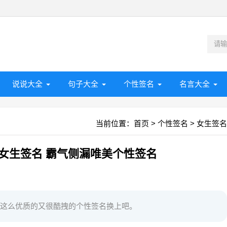
说说大全
句子大全
个性签名
名言大全
当前位置：
首页
>
个性签名
>
女生签名
女生签名 霸气侧漏唯美个性签名
这么优质的又很酷拽的个性签名换上吧。