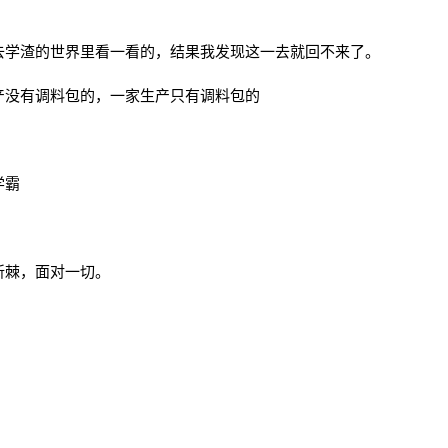
。
去学渣的世界里看一看的，结果我发现这一去就回不来了。
产没有调料包的，一家生产只有调料包的
学霸
斩棘，面对一切。