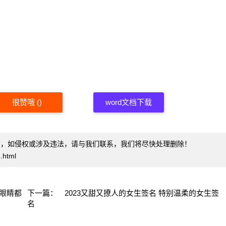
很赞哦
(
)
word文档下载
有，如侵权或涉及违法，请与我们联系，我们将尽快处理删除！
.html
眼睛都
下一篇：
2023又甜又撩人的女生签名 特别温柔的女生签
名