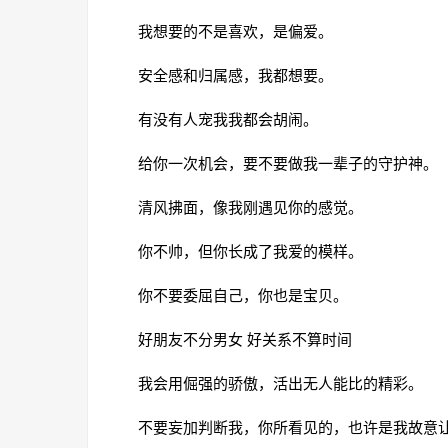
我想要的不是喜欢，是偏爱。
安全感和归属感，我都想要。
有没有人宠我我都会胡闹。
给你一次机会，要不要做我一辈子的守护神。
清风拂面，像我刚遇见你的感觉。
你不帅，但你长成了我爱的模样。
你不要委屈自己，你也是宝贝。
好朋友不分男女 好关系不算时间
我会用倔强的骄傲，活出无人能比的精彩。
不要妄加判断我，你所看见的，也许是我故意