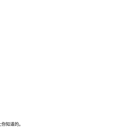
让你知道的。